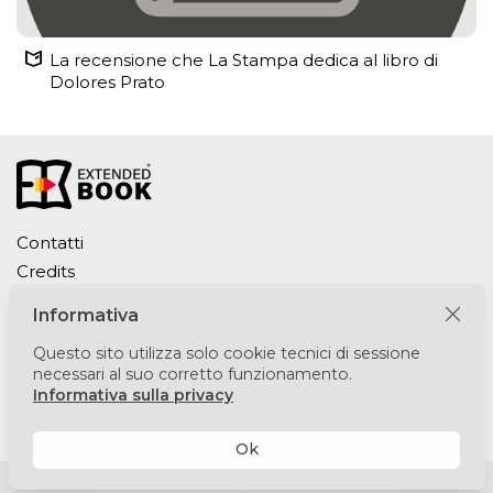
La recensione che La Stampa dedica al libro di
Dolores Prato
Contatti
Credits
Privacy Policy
Informativa
Cookie Policy
Questo sito utilizza solo cookie tecnici di sessione
necessari al suo corretto funzionamento.
Puntomedia srl
Informativa sulla privacy
Via Lesmi 6 - 20123 Milano
E-mail:
info@extendedbook.eu
Ok
Sviluppo tecnico e Design:
GruppoMeta