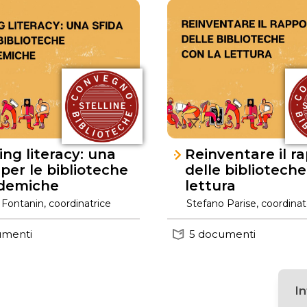
ng literacy: una
Reinventare il r
 per le biblioteche
delle biblioteche
demiche
lettura
 Fontanin, coordinatrice
Stefano Parise, coordina
umenti
5 documenti
I