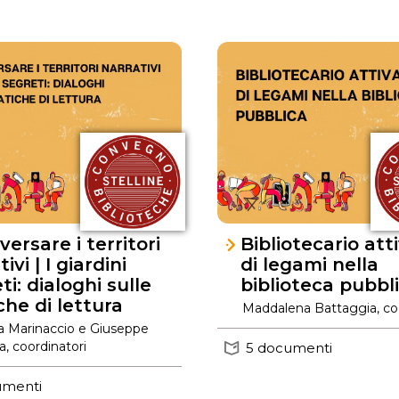
versare i territori
Bibliotecario att
ivi | I giardini
di legami nella
ti: dialoghi sulle
biblioteca pubbl
che di lettura
Maddalena Battaggia, coo
la Marinaccio e Giuseppe
la, coordinatori
5 documenti
umenti