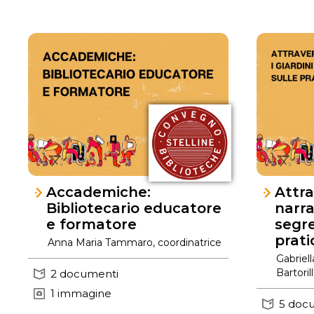
Accademiche:
Attra
Bibliotecario educatore
narrat
e formatore
segre
prati
Anna Maria Tammaro, coordinatrice
Gabriel
Bartoril
2 documenti
1 immagine
5 doc