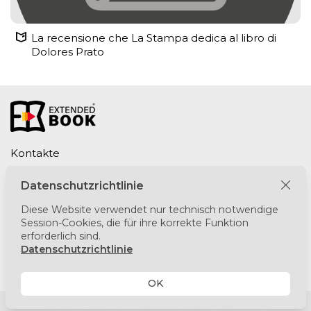
La recensione che La Stampa dedica al libro di
Dolores Prato
Kontakte
Impressum
Datenschutzrichtlinie
Datenschutzrichtlinie
Cookie-Richtlinie
Diese Website verwendet nur technisch notwendige
Session-Cookies, die für ihre korrekte Funktion
erforderlich sind.
Puntomedia srl
Datenschutzrichtlinie
Via Lesmi 6 - 20123 Milano
E-mail:
info@extendedbook.eu
OK
Technische Entwicklung und Design:
GruppoMeta