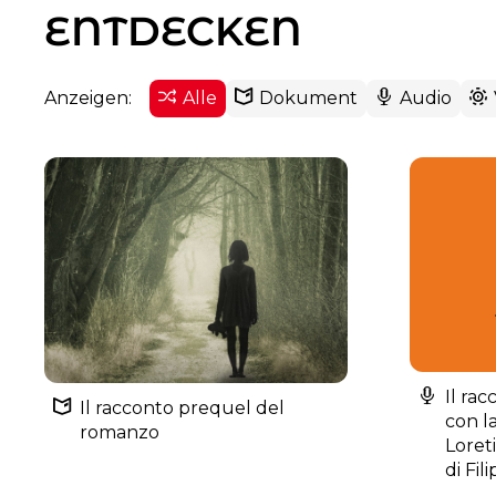
ENTDECKEN
Anzeigen:
Alle
Dokument
Audio
Il rac
Il racconto prequel del
con l
romanzo
Loreti
di Fil