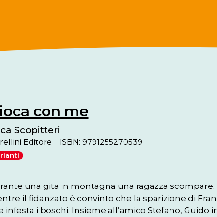
ioca con me
ca Scopitteri
ellini Editore
ISBN: 9791255270539
rianti
rante una gita in montagna una ragazza scompare. I c
ntre il fidanzato è convinto che la sparizione di Fra
 infesta i boschi. Insieme all’amico Stefano, Guido in