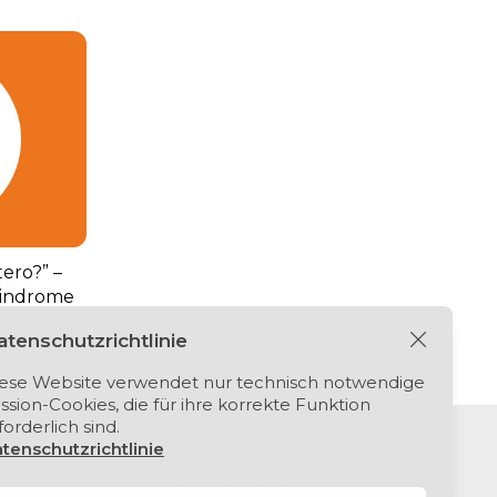
tero?” –
 sindrome
tenschutzrichtlinie
ese Website verwendet nur technisch notwendige
ssion-Cookies, die für ihre korrekte Funktion
forderlich sind.
Puntomedia srl
tenschutzrichtlinie
Via Lesmi 6 - 20123 Milano
E-mail:
info@extendedbook.eu