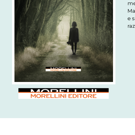
me
Mar
e s
ra