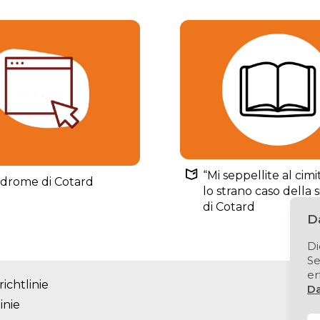
“Mi seppellite al cimi
ndrome di Cotard
lo strano caso della
di Cotard
Da
Di
Se
er
ichtlinie
Da
inie