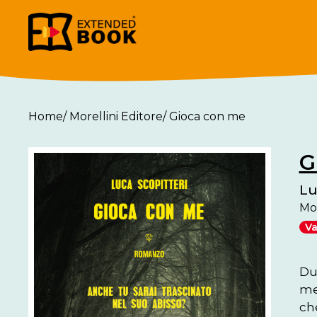
Home
/
Morellini Editore
/
Gioca con me
G
Lu
Mor
Va
Du
me
che