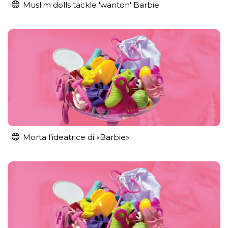
Muslim dolls tackle 'wanton' Barbie
Morta l'ideatrice di «Barbie»