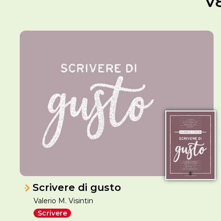
V
Scrivere di gusto
Valerio M. Visintin
Scrivere