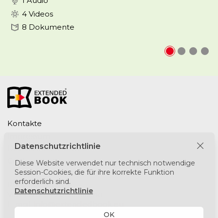
1 Audio
4 Videos
8 Dokumente
Kontakte
Impressum
Datenschutzrichtlinie
Datenschutzrichtlinie
Cookie-Richtlinie
Diese Website verwendet nur technisch notwendige
Session-Cookies, die für ihre korrekte Funktion
erforderlich sind.
Puntomedia srl
Datenschutzrichtlinie
Via Lesmi 6 - 20123 Milano
E-mail:
info@extendedbook.eu
OK