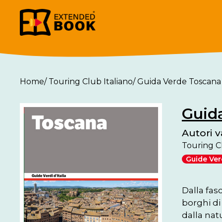
Home
/
Touring Club Italiano
/
Guida Verde Toscana
Guid
Autori v
Touring Cl
Guide Verd
Dalla fasc
borghi di 
dalla nat