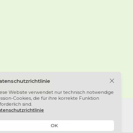
tenschutzrichtlinie
ese Website verwendet nur technisch notwendige
ssion-Cookies, die für ihre korrekte Funktion
forderlich sind.
Puntomedia srl
tenschutzrichtlinie
Via Lesmi 6 - 20123 Milano
E-mail:
info@extendedbook.eu
OK