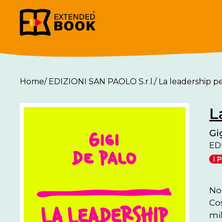
Home
/
EDIZIONI SAN PAOLO S.r.l.
/
La leadership pe
L
Gi
EDI
I 
No
Co
mi