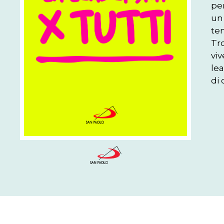
pe
un 
ten
Tr
vi
lea
di 