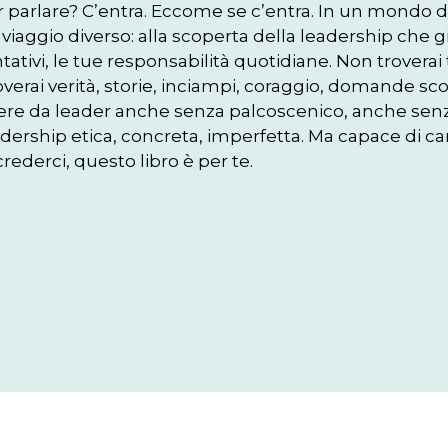
r parlare? C’entra. Eccome se c’entra. In un mondo do
viaggio diverso: alla scoperta della leadership che già a
tativi, le tue responsabilità quotidiane. Non trovera
overai verità, storie, inciampi, coraggio, domande sc
vere da leader anche senza palcoscenico, anche sen
dership etica, concreta, imperfetta. Ma capace di ca
crederci, questo libro è per te. 