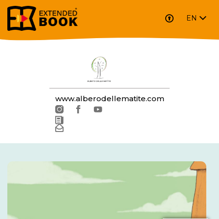
EN
ALBERO DELLE MATITE EDI
www.alberodellematite.com