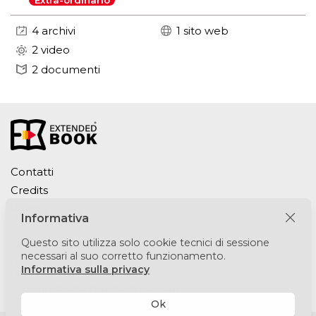
Extra-ordinario
4 archivi
1 sito web
2 video
2 documenti
Contatti
Credits
Privacy Policy
Informativa
Cookie Policy
Questo sito utilizza solo cookie tecnici di sessione
necessari al suo corretto funzionamento.
Puntomedia srl
Informativa sulla privacy
Via Lesmi 6 - 20123 Milano
E-mail:
info@extendedbook.eu
Ok