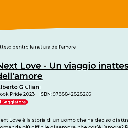
atteso dentro la natura dell'amore
Next Love - Un viaggio inattes
dell'amore
lberto Giuliani
ook Pride 2023
ISBN: 9788842828266
Il Saggiatore
ext Love è la storia di un uomo che ha deciso di attr
omanda più difficile di sempre: che cos’è l’amore? Pe