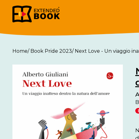
Home
/
Book Pride 2023
/
Next Love - Un viaggio in
A
B
N
d