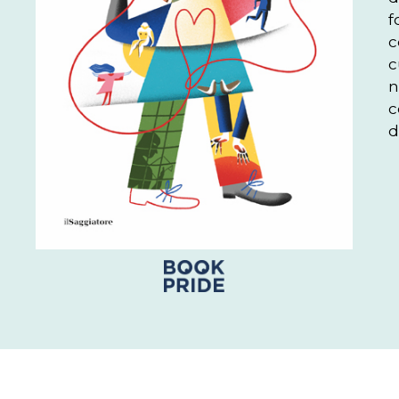
f
c
c
n
c
d