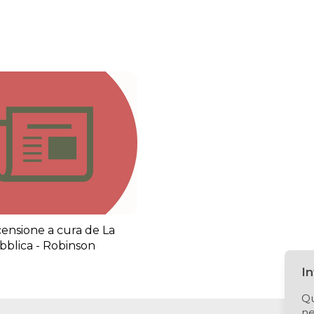
censione a cura de La
blica - Robinson
I
Qu
ne