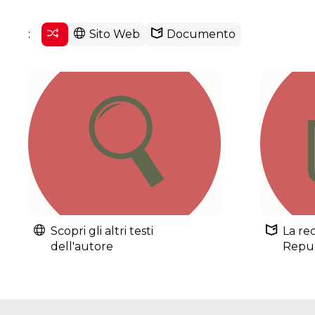
:
Sito Web
Documento
Scopri gli altri testi
La re
dell'autore
Repub