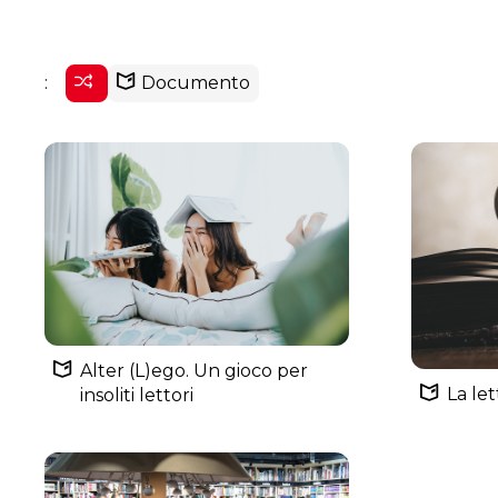
:
Documento
Alter (L)ego. Un gioco per
La le
insoliti lettori