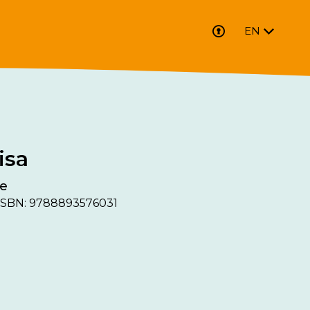
EN
isa
re
ISBN: 9788893576031