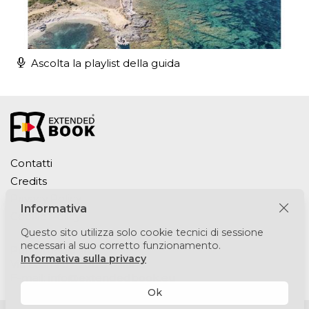
Ascolta la playlist della guida
Contatti
Credits
Privacy Policy
Informativa
Cookie Policy
Questo sito utilizza solo cookie tecnici di sessione
necessari al suo corretto funzionamento.
Puntomedia srl
Informativa sulla privacy
Via Lesmi 6 - 20123 Milano
E-mail:
info@extendedbook.eu
Ok