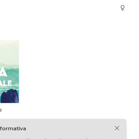
e
nformativa