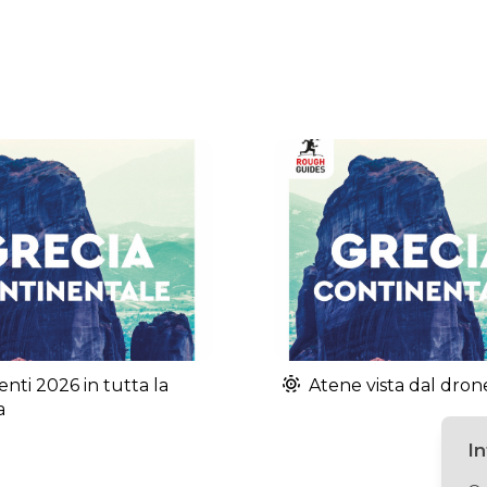
enti 2026 in tutta la
Atene vista dal dron
a
I