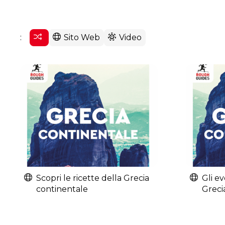
:
Sito Web
Video
Scopri le ricette della Grecia
Gli ev
continentale
Greci