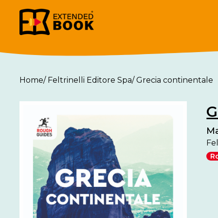
Home
/
Feltrinelli Editore Spa
/
Grecia continentale
G
Ma
Fel
R