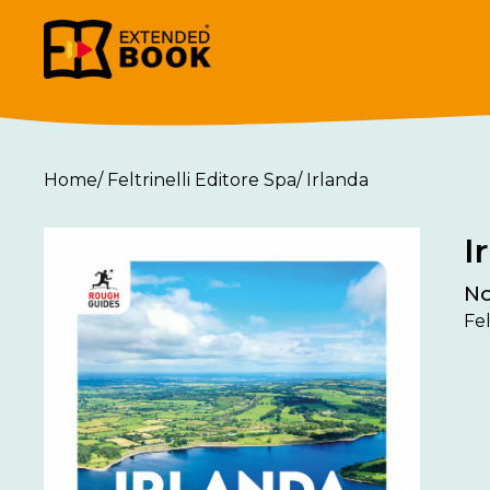
Home
/
Feltrinelli Editore Spa
/
Irlanda
I
No
Fel