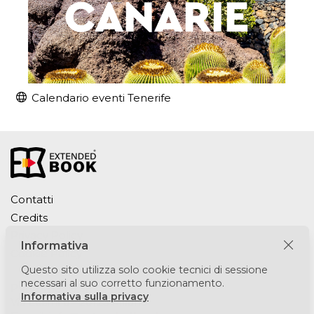
Calendario eventi Tenerife
Contatti
Credits
Privacy Policy
Informativa
Cookie Policy
Questo sito utilizza solo cookie tecnici di sessione
necessari al suo corretto funzionamento.
Puntomedia srl
Informativa sulla privacy
Via Lesmi 6 - 20123 Milano