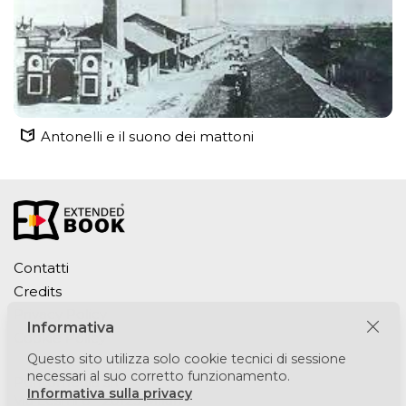
Antonelli e il suono dei mattoni
Contatti
Credits
Privacy Policy
Informativa
Cookie Policy
Questo sito utilizza solo cookie tecnici di sessione
necessari al suo corretto funzionamento.
Puntomedia srl
Informativa sulla privacy
Via Lesmi 6 - 20123 Milano