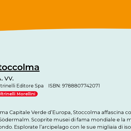
toccolma
. VV.
trinelli Editore Spa
ISBN: 9788807742071
ltrinelli Morellini
ima Capitale Verde d’Europa, Stoccolma affascina con i
 Södermalm. Scoprite musei di fama mondiale e la metr
ndo. Esplorate l’arcipelago con le sue migliaia di iso