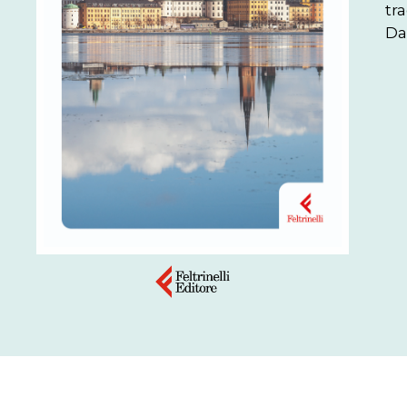
tr
Da