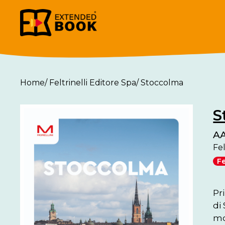
Home
/
Feltrinelli Editore Spa
/
Stoccolma
S
AA
Fel
Fe
Pr
di
mo