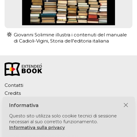
Giovanni Solimine illustra i contenuti del manuale
di Cadioli-Vigini, Storia dell'editoria italiana
Contatti
Credits
Privacy Policy
Informativa
Cookie Policy
Questo sito utilizza solo cookie tecnici di sessione
necessari al suo corretto funzionamento.
Puntomedia srl
Informativa sulla privacy
Via Lesmi 6 - 20123 Milano
E-mail:
info@extendedbook.eu