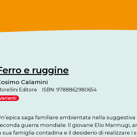
Ferro e ruggine
osimo Calamini
orellini Editore
ISBN: 9788862980654
Varianti
n’epica saga familiare ambientata nella suggestiva V
econda guerra mondiale. Il giovane Elio Marmugi, artist
a sua famiglia contadina e il desiderio di realizzare i