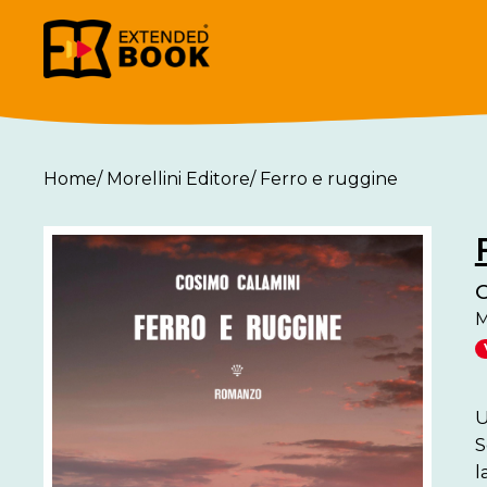
Home
/
Morellini Editore
/
Ferro e ruggine
C
M
U
S
l