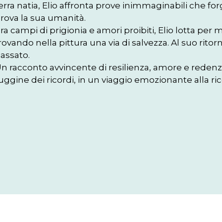
erra natia, Elio affronta prove inimmaginabili che fo
rova la sua umanità.

ra campi di prigionia e amori proibiti, Elio lotta per 
rovando nella pittura una via di salvezza. Al suo ritor
assato.

n racconto avvincente di resilienza, amore e redenzion
uggine dei ricordi, in un viaggio emozionante alla ri