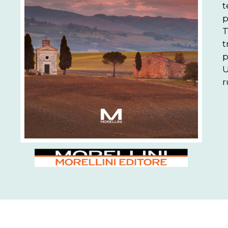
t
p
T
t
p
U
r