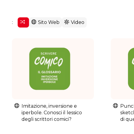
:
Sito Web
Video
Imitazione, inversione e
Punch
iperbole. Conosci il lessico
sketch
degli scrittori comici?
di que