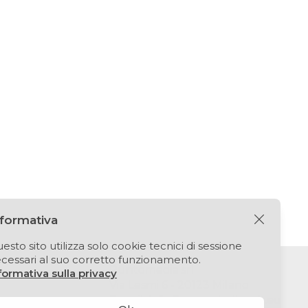
nformativa
esto sito utilizza solo cookie tecnici di sessione
cessari al suo corretto funzionamento.
Puntomedia srl
formativa sulla privacy
Via Lesmi 6 - 20123 Milano
E-mail:
info@extendedbook.eu