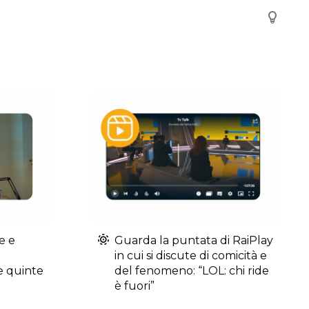
e e
Guarda la puntata di RaiPlay
in cui si discute di comicità e
le quinte
del fenomeno: “LOL: chi ride
è fuori”