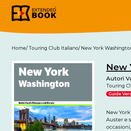
Home
/
Touring Club Italiano
/
New York Washingto
New 
Autori V
Touring Cl
Guide Ver
New York 
Auster e s
occasioni