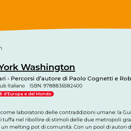
n
York Washington
ari - Percorsi d’autore di Paolo Cognetti e Ro
ub Italiano
ISBN: 9788836582400
di d'Europa e del Mondo
come laboratorio delle contraddizioni umane: la Gui
i tuffa nel ribollire di stimoli delle due metropoli: gra
, un melting pot di comunità. Con un pool di autori d