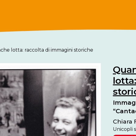
he lotta: raccolta di immagini storiche
Quan
lotta
stor
Immagin
“Canta
Chiara F
Unicopli 