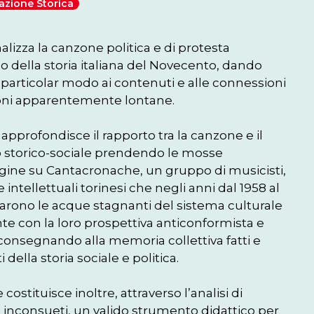
zione Storica
analizza la canzone politica e di protesta 
no della storia italiana del Novecento, dando 
n particolar modo ai contenuti e alle connessioni 
oni apparentemente lontane.

 approfondisce il rapporto tra la canzone e il 
 storico-sociale prendendo le mosse 
agine su Cantacronache, un gruppo di musicisti, 
 e intellettuali torinesi che negli anni dal 1958 al 
tarono le acque stagnanti del sistema culturale 
e con la loro prospettiva anticonformista e 
riconsegnando alla memoria collettiva fatti e 
ella storia sociale e politica.

 costituisce inoltre, attraverso l’analisi di 
 inconsueti, un valido strumento didattico per 