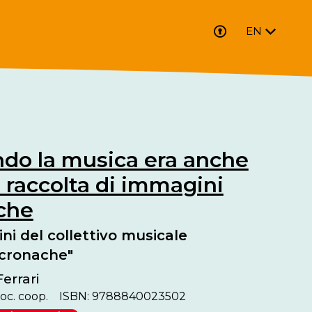
EN
do la musica era anche
: raccolta di immagini
iche
i del collettivo musicale
cronache"
errari
soc. coop.
ISBN: 9788840023502