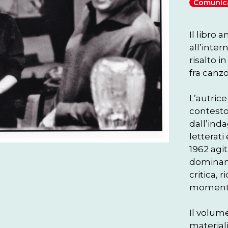
Comunica
Il libro 
all’inter
risalto i
fra canz
L’autrice
contesto
dall’ind
letterati
1962 agi
dominant
critica, 
momenti d
Il volume
materiali