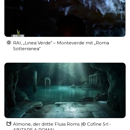
RAI, „Linea Verde“ – Monteverde mit „Roma
Sotterranea“
Almone, der dritte Fluss Roms (© Cofine Srl -
ABITARE A ROMA)