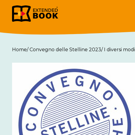
Home
/
Convegno delle Stelline 2023
/
I diversi mod