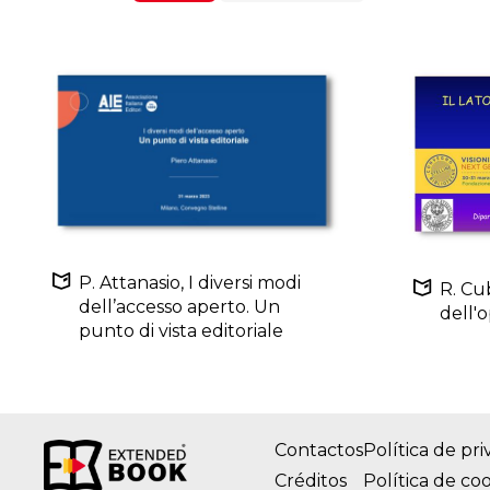
P. Attanasio, I diversi modi
R. Cub
dell’accesso aperto. Un
dell'
punto di vista editoriale
Contactos
Política de pr
Créditos
Política de co