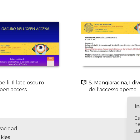
elli, Il lato oscuro
S. Mangiaracina, I di
open access
dell'accesso aperto
I
Es
ne
ivacidad
In
okies