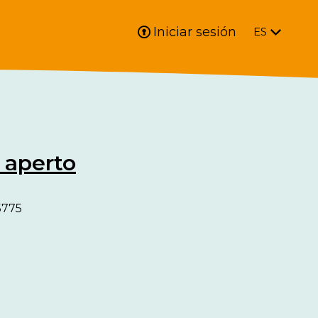
Iniciar sesión
ES
o aperto
5775