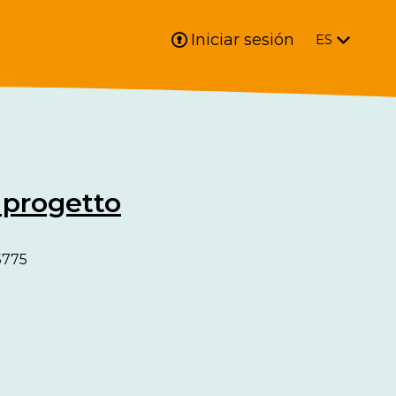
Iniciar sesión
ES
 progetto
5775