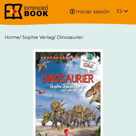
Iniciar sesión
ES
Home
/
Sophie Verlag
/
Dinosaurier