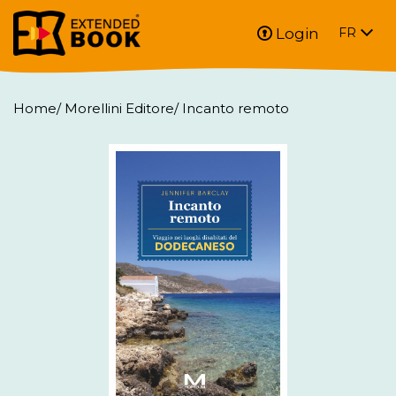
Login
FR
Home
/
Morellini Editore
/
Incanto remoto