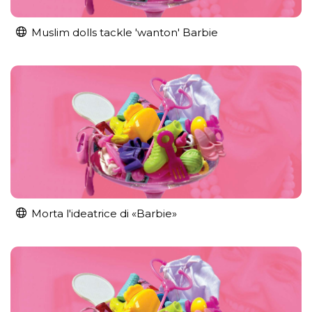
Muslim dolls tackle 'wanton' Barbie
Morta l'ideatrice di «Barbie»