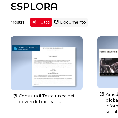
ESPLORA
Mostra:
Tutto
Documento
Amede
Consulta il Testo unico dei
global
doveri del giornalista
infor
socia