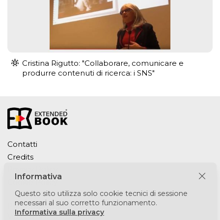
Cristina Rigutto: "Collaborare, comunicare e
produrre contenuti di ricerca: i SNS"
Contatti
Credits
Privacy Policy
Informativa
Cookie Policy
Questo sito utilizza solo cookie tecnici di sessione
necessari al suo corretto funzionamento.
Puntomedia srl
Informativa sulla privacy
Via Lesmi 6 - 20123 Milano