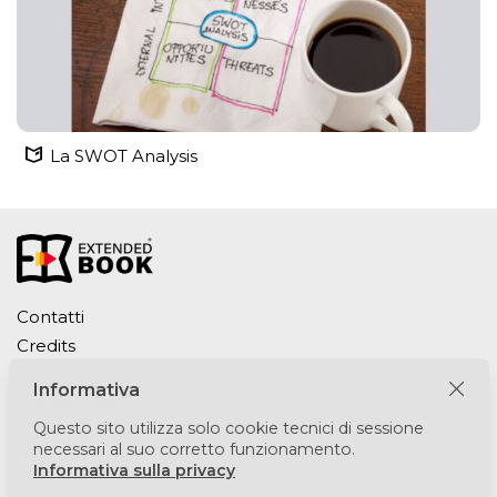
La SWOT Analysis
Contatti
Credits
Privacy Policy
Informativa
Cookie Policy
Questo sito utilizza solo cookie tecnici di sessione
necessari al suo corretto funzionamento.
Puntomedia srl
Informativa sulla privacy
Via Lesmi 6 - 20123 Milano