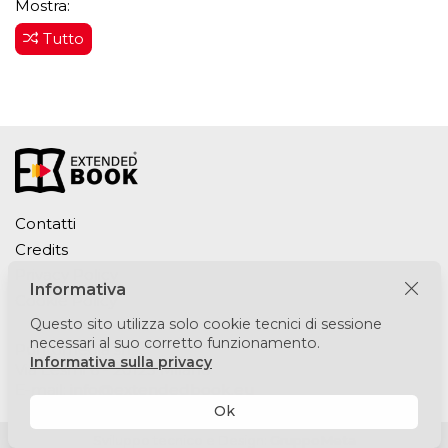
Mostra:
Tutto
Contatti
Credits
Privacy Policy
Informativa
Cookie Policy
Questo sito utilizza solo cookie tecnici di sessione
necessari al suo corretto funzionamento.
Puntomedia srl
Informativa sulla privacy
Via Lesmi 6 - 20123 Milano
E-mail:
info@extendedbook.eu
Ok
Sviluppo tecnico e Design:
GruppoMeta