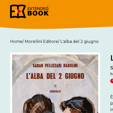
Home
/
Morellini Editore
/
L'alba del 2 giugno
S
M
È
p
I