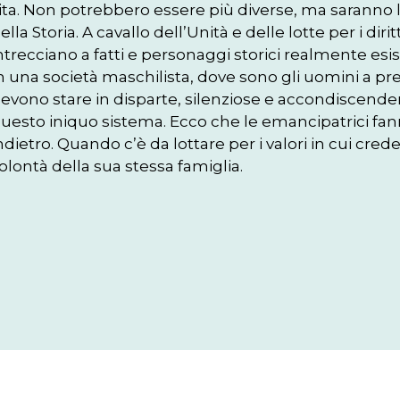
ita. Non potrebbero essere più diverse, ma saranno l
ella Storia. A cavallo dell’Unità e delle lotte per i dir
ntrecciano a fatti e personaggi storici realmente esisti
n una società maschilista, dove sono gli uomini a pr
evono stare in disparte, silenziose e accondiscende
uesto iniquo sistema. Ecco che le emancipatrici fanno 
ndietro. Quando c’è da lottare per i valori in cui cre
olontà della sua stessa famiglia.