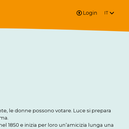
Login
IT
ente, le donne possono votare. Luce si prepara 
ma.

el 1850 e inizia per loro un’amicizia lunga una 