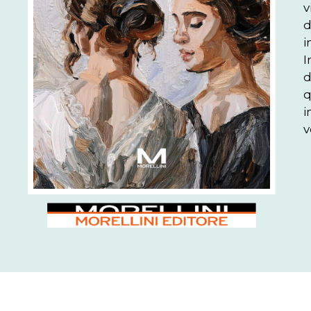
v
d
i
I
d
q
i
v