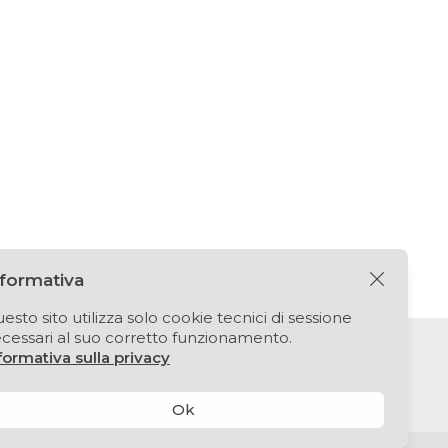
nformativa
esto sito utilizza solo cookie tecnici di sessione
cessari al suo corretto funzionamento.
Puntomedia srl
formativa sulla privacy
Via Lesmi 6 - 20123 Milano
E-mail:
info@extendedbook.eu
Ok