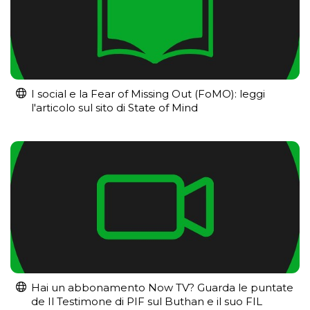
I social e la Fear of Missing Out (FoMO): leggi
l'articolo sul sito di State of Mind
Hai un abbonamento Now TV? Guarda le puntate
de Il Testimone di PIF sul Buthan e il suo FIL