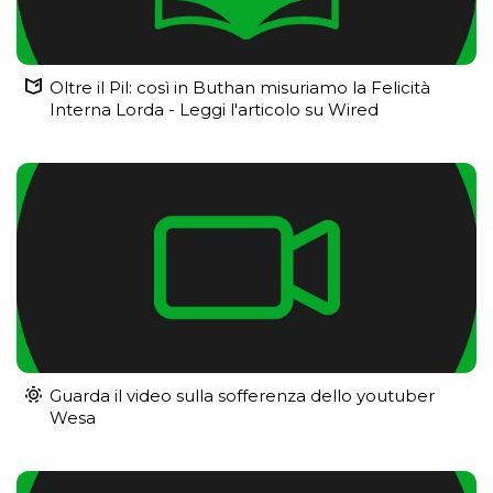
Oltre il Pil: così in Buthan misuriamo la Felicità
Interna Lorda - Leggi l'articolo su Wired
Guarda il video sulla sofferenza dello youtuber
Wesa