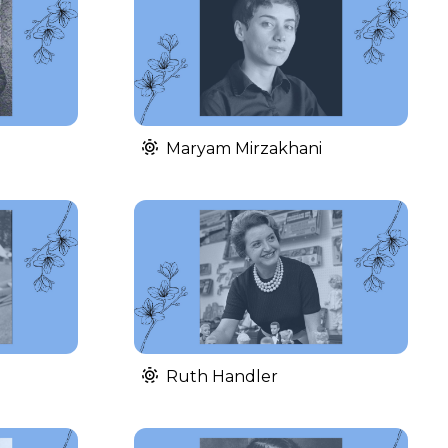
Maryam Mirzakhani
Ruth Handler