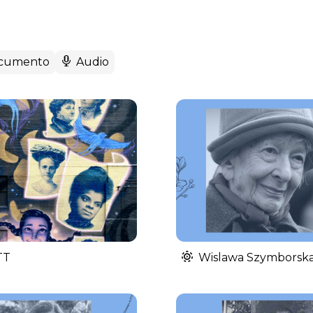
cumento
Audio
TT
Wislawa Szymborsk