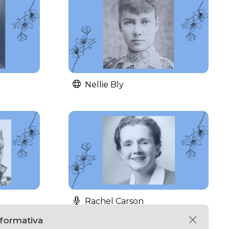
Nellie Bly
Rachel Carson
nformativa