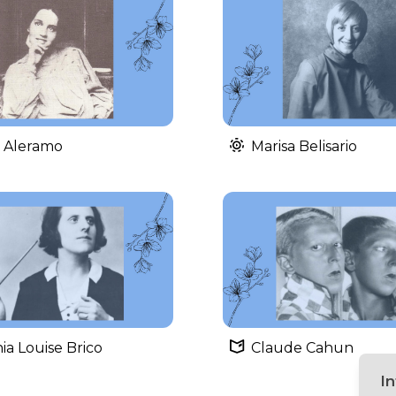
la Aleramo
Marisa Belisario
ia Louise Brico
Claude Cahun
I