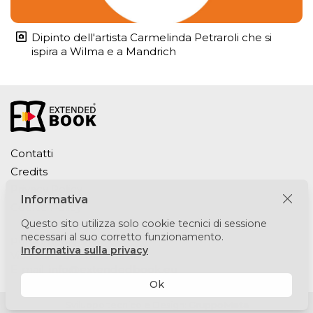
Dipinto dell'artista Carmelinda Petraroli che si
ispira a Wilma e a Mandrich
Contatti
Credits
Privacy Policy
Informativa
Cookie Policy
Questo sito utilizza solo cookie tecnici di sessione
necessari al suo corretto funzionamento.
Puntomedia srl
Informativa sulla privacy
Via Lesmi 6 - 20123 Milano
E-mail:
info@extendedbook.eu
Ok
Sviluppo tecnico e Design:
GruppoMeta