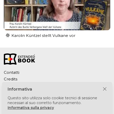
Karolin Küntzel stellt Vulkane vor
Contatti
Credits
Privacy Policy
Informativa
Cookie Policy
Questo sito utilizza solo cookie tecnici di sessione
necessari al suo corretto funzionamento.
Puntomedia srl
Informativa sulla privacy
Via Lesmi 6 - 20123 Milano