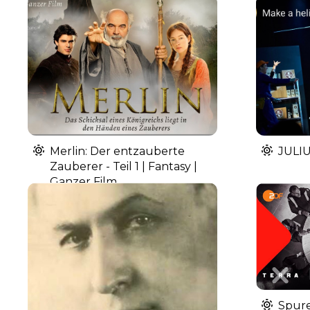
Merlin: Der entzauberte
JULI
Zauberer - Teil 1 | Fantasy |
Ganzer Film
Spur