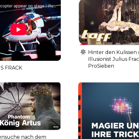
Hinter den Kulissen 
Illusionist Julius Frack
ProSieben
US FRACK
ensuche nach dem