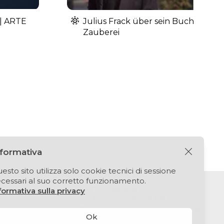
 | ARTE
Julius Frack über sein Buch
Zauberei
nformativa
esto sito utilizza solo cookie tecnici di sessione
cessari al suo corretto funzionamento.
Puntomedia srl
formativa sulla privacy
Via Lesmi 6 - 20123 Milano
E-mail:
info@extendedbook.eu
Ok