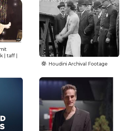
mit
 | taff |
Houdini Archival Footage