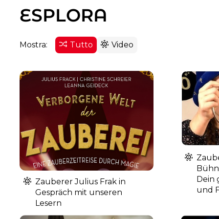
ESPLORA
Mostra:
Tutto
Video
Zaube
Bühne
Dein 
Zauberer Julius Frak in
und F
Gespräch mit unseren
Lesern