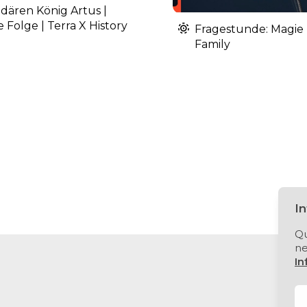
dären König Artus |
 Folge | Terra X History
Fragestunde: Magie
Family
I
Qu
ne
In