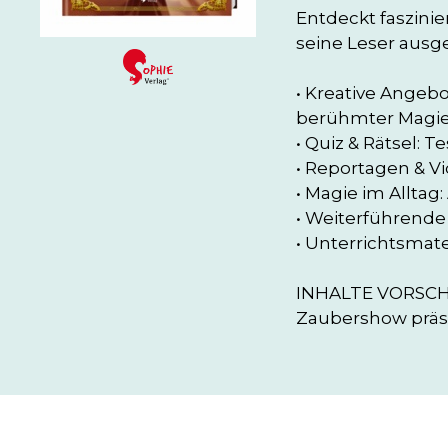
Entdeckt faszinie
seine Leser ausg
• Kreative Angeb
berühmter Magier
• Quiz & Rätsel: 
• Reportagen & V
• Magie im Alltag
• Weiterführende 
• Unterrichtsmate
INHALTE VORSCHLA
Zaubershow präse