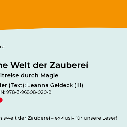
rei
e Welt der Zauberei
itreise durch Magie
er (Text); Leanna Geideck (Ill)
BN: 978-3-96808-020-8
n
niswelt der Zauberei – exklusiv für unsere Leser!
