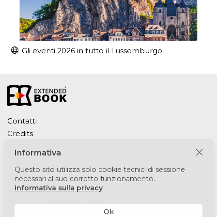
Gli eventi 2026 in tutto il Lussemburgo
Contatti
Credits
Privacy Policy
Informativa
Cookie Policy
Questo sito utilizza solo cookie tecnici di sessione
necessari al suo corretto funzionamento.
Puntomedia srl
Informativa sulla privacy
Via Lesmi 6 - 20123 Milano
E-mail:
info@extendedbook.eu
Ok