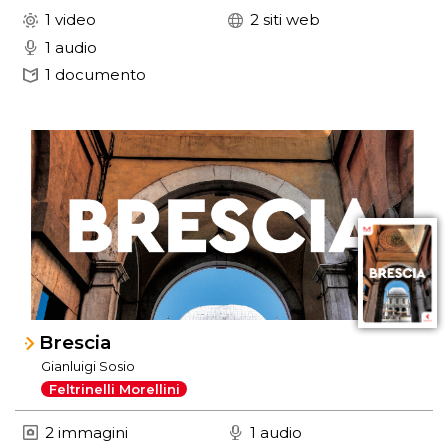
1 video
2 siti web
1 audio
1 documento
Brescia
Gianluigi Sosio
Feltrinelli Morellini
2 immagini
1 audio