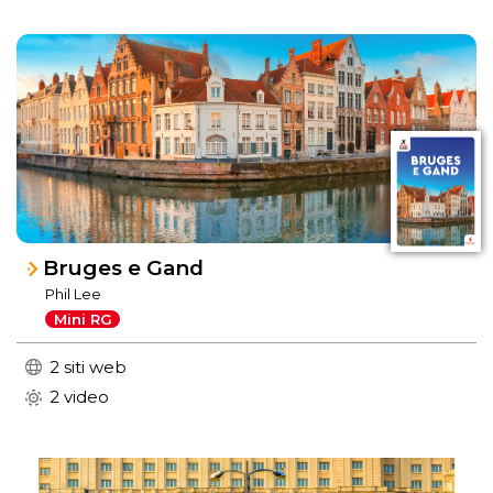
Bruges e Gand
Phil Lee
Mini RG
2 siti web
2 video