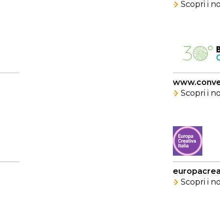
Scopri i 
www.conveg
Scopri i 
europacreat
Scopri i 