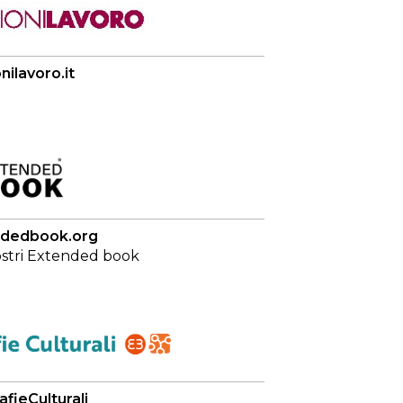
ilavoro.it
dedbook.org
nostri Extended book
afieCulturali