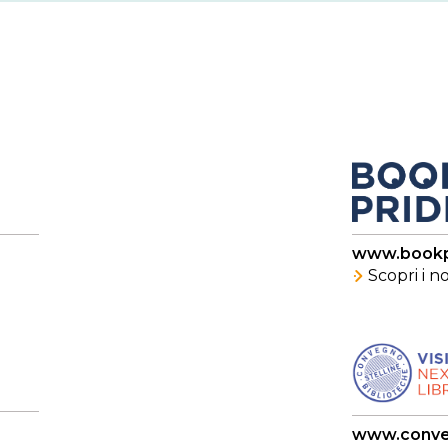
www.bookp
Scopri i 
www.conve