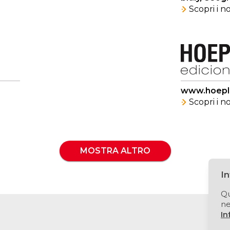
Scopri i 
www.hoepli
Scopri i 
MOSTRA ALTRO
I
Qu
ne
In