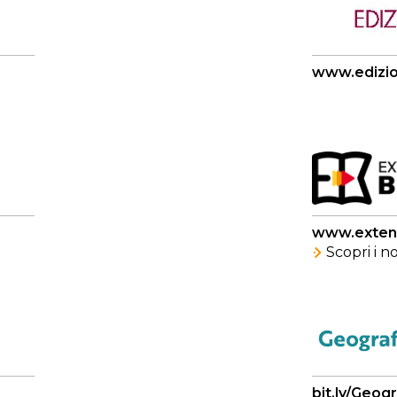
www.edizion
www.exten
Scopri i 
bit.ly/Geogr