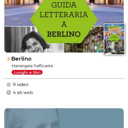
Berlino
Mariangela Trafficante
Luoghi e libri
9 video
4 siti web