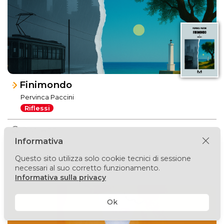
Finimondo
Pervinca Paccini
Riflessi
2 siti web
Informativa
2 video
1 immagine
Questo sito utilizza solo cookie tecnici di sessione
necessari al suo corretto funzionamento.
Informativa sulla privacy
Ok