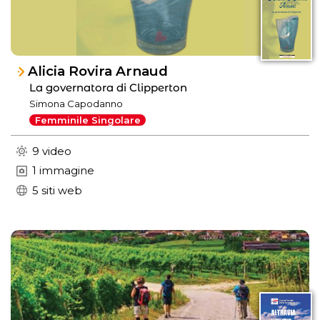
Alicia Rovira Arnaud
La governatora di Clipperton
Simona Capodanno
Femminile Singolare
9 video
1 immagine
5 siti web